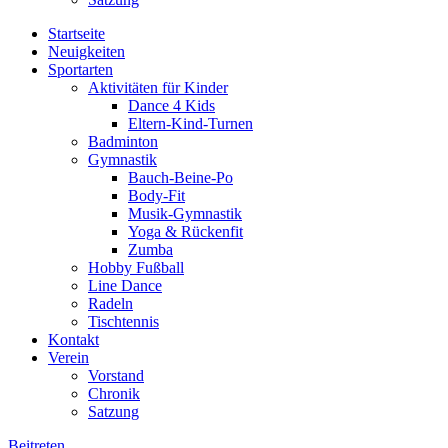
Startseite
Neuigkeiten
Sportarten
Aktivitäten für Kinder
Dance 4 Kids
Eltern-Kind-Turnen
Badminton
Gymnastik
Bauch-Beine-Po
Body-Fit
Musik-Gymnastik
Yoga & Rückenfit
Zumba
Hobby Fußball
Line Dance
Radeln
Tischtennis
Kontakt
Verein
Vorstand
Chronik
Satzung
Beitreten