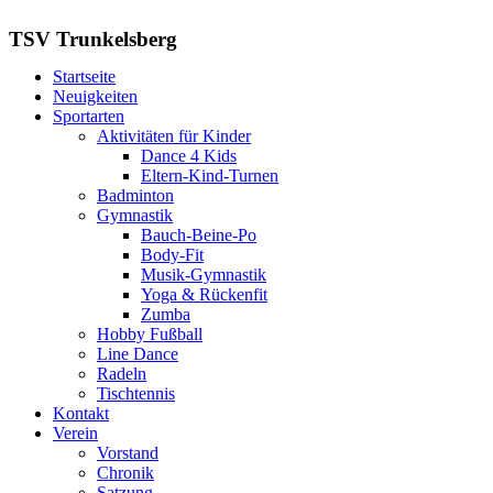
TSV Trunkelsberg
Startseite
Neuigkeiten
Sportarten
Aktivitäten für Kinder
Dance 4 Kids
Eltern-Kind-Turnen
Badminton
Gymnastik
Bauch-Beine-Po
Body-Fit
Musik-Gymnastik
Yoga & Rückenfit
Zumba
Hobby Fußball
Line Dance
Radeln
Tischtennis
Kontakt
Verein
Vorstand
Chronik
Satzung