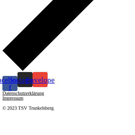
acebook-
Instagram
Envelope
f
Datenschutzerklärung
Impressum
© 2023 TSV Trunkelsberg