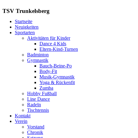
TSV Trunkelsberg
Startseite
Neuigkeiten
Sportarten
Aktivitäten für Kinder
Dance 4 Kids
Eltern-Kind-Turnen
Badminton
Gymnastik
Bauch-Beine-Po
Body-Fit
Musik-Gymnastik
Yoga & Rückenfit
Zumba
Hobby Fußball
Line Dance
Radeln
Tischtennis
Kontakt
Verein
Vorstand
Chronik
Satzung