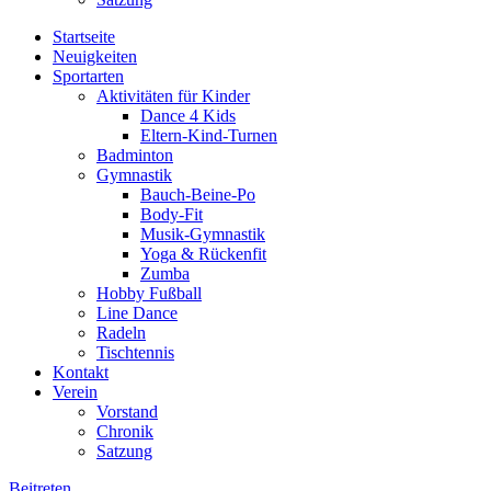
Startseite
Neuigkeiten
Sportarten
Aktivitäten für Kinder
Dance 4 Kids
Eltern-Kind-Turnen
Badminton
Gymnastik
Bauch-Beine-Po
Body-Fit
Musik-Gymnastik
Yoga & Rückenfit
Zumba
Hobby Fußball
Line Dance
Radeln
Tischtennis
Kontakt
Verein
Vorstand
Chronik
Satzung
Beitreten