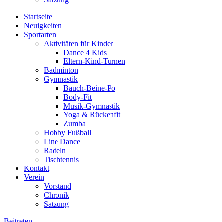
Startseite
Neuigkeiten
Sportarten
Aktivitäten für Kinder
Dance 4 Kids
Eltern-Kind-Turnen
Badminton
Gymnastik
Bauch-Beine-Po
Body-Fit
Musik-Gymnastik
Yoga & Rückenfit
Zumba
Hobby Fußball
Line Dance
Radeln
Tischtennis
Kontakt
Verein
Vorstand
Chronik
Satzung
Beitreten