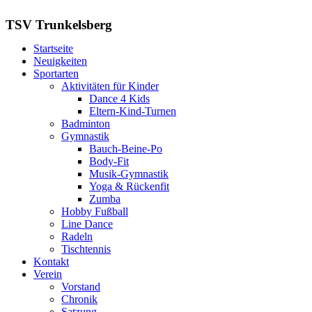
TSV Trunkelsberg
Startseite
Neuigkeiten
Sportarten
Aktivitäten für Kinder
Dance 4 Kids
Eltern-Kind-Turnen
Badminton
Gymnastik
Bauch-Beine-Po
Body-Fit
Musik-Gymnastik
Yoga & Rückenfit
Zumba
Hobby Fußball
Line Dance
Radeln
Tischtennis
Kontakt
Verein
Vorstand
Chronik
Satzung