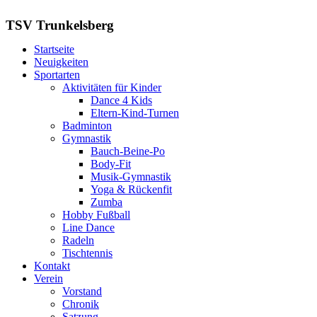
TSV Trunkelsberg
Startseite
Neuigkeiten
Sportarten
Aktivitäten für Kinder
Dance 4 Kids
Eltern-Kind-Turnen
Badminton
Gymnastik
Bauch-Beine-Po
Body-Fit
Musik-Gymnastik
Yoga & Rückenfit
Zumba
Hobby Fußball
Line Dance
Radeln
Tischtennis
Kontakt
Verein
Vorstand
Chronik
Satzung