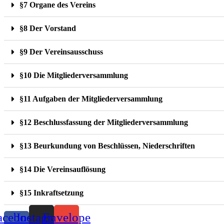
§7 Organe des Vereins
§8 Der Vorstand
§9 Der Vereinsausschuss
§10 Die Mitgliederversammlung
§11 Aufgaben der Mitgliederversammlung
§12 Beschlussfassung der Mitgliederversammlung
§13 Beurkundung von Beschlüssen, Niederschriften
§14 Die Vereinsauflösung
§15 Inkraftsetzung
acebook-
Instagram
Envelope