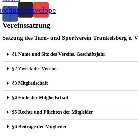
acebook-
Instagram
Envelope
f
Vereinssatzung
Satzung des Turn- und Sportverein Trunkelsberg e. V
§1 Name und Sitz des Vereins, Geschäftsjahr
§2 Zweck des Vereins
§3 Mitgliedschaft
§4 Ende der Mitgliedschaft
$5 Rechte und Pflichten der Mitgleider
§6 Beiträge der Mitglieder