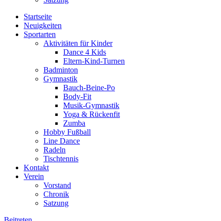
Startseite
Neuigkeiten
Sportarten
Aktivitäten für Kinder
Dance 4 Kids
Eltern-Kind-Turnen
Badminton
Gymnastik
Bauch-Beine-Po
Body-Fit
Musik-Gymnastik
Yoga & Rückenfit
Zumba
Hobby Fußball
Line Dance
Radeln
Tischtennis
Kontakt
Verein
Vorstand
Chronik
Satzung
Beitreten