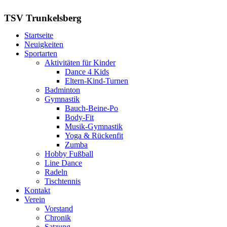
TSV Trunkelsberg
Startseite
Neuigkeiten
Sportarten
Aktivitäten für Kinder
Dance 4 Kids
Eltern-Kind-Turnen
Badminton
Gymnastik
Bauch-Beine-Po
Body-Fit
Musik-Gymnastik
Yoga & Rückenfit
Zumba
Hobby Fußball
Line Dance
Radeln
Tischtennis
Kontakt
Verein
Vorstand
Chronik
Satzung