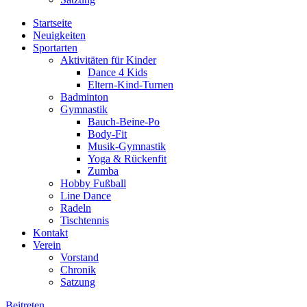
Startseite
Neuigkeiten
Sportarten
Aktivitäten für Kinder
Dance 4 Kids
Eltern-Kind-Turnen
Badminton
Gymnastik
Bauch-Beine-Po
Body-Fit
Musik-Gymnastik
Yoga & Rückenfit
Zumba
Hobby Fußball
Line Dance
Radeln
Tischtennis
Kontakt
Verein
Vorstand
Chronik
Satzung
Beitreten